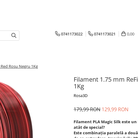
0741173022
0741173021
0,00
ic Red Rosu Negru 1Kg
Filament 1.75 mm ReFil
1Kg
Rosa3D
179,99 RON
129,99 RON
Filament PLA Magic Silk este un
atât de special?
Este combinația paralelă a două 