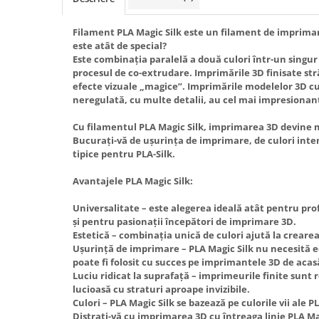
Filament PLA Magic Silk este un filament de imprimar
este atât de special?
Este combinația paralelă a două culori într-un singur 
procesul de co-extrudare. Imprimările 3D finisate str
efecte vizuale „magice”. Imprimările modelelor 3D c
neregulată, cu multe detalii, au cel mai impresionan
Cu filamentul PLA Magic Silk, imprimarea 3D devine m
Bucurați-vă de ușurința de imprimare, de culori inten
tipice pentru PLA-Silk.
Avantajele PLA Magic Silk:
Universalitate – este alegerea ideală atât pentru prof
și pentru pasionații începători de imprimare 3D.
Estetică – combinația unică de culori ajută la creare
Ușurință de imprimare – PLA Magic Silk nu necesită e
poate fi folosit cu succes pe imprimantele 3D de acas
Luciu ridicat la suprafață – imprimeurile finite sunt
lucioasă cu straturi aproape invizibile.
Culori – PLA Magic Silk se bazează pe culorile vii ale PL
Distrați-vă cu imprimarea 3D cu întreaga linie PLA Mag