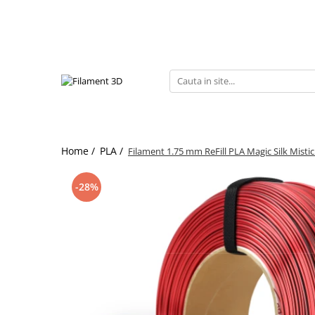
PLA
PLA STARTER
PLA SILK
PLA PASTEL
PLA GLITTER
Home /
PLA /
Filament 1.75 mm ReFill PLA Magic Silk Mist
PLA MULTICOLOR
PLA MAGIC SILK
-28%
PLA