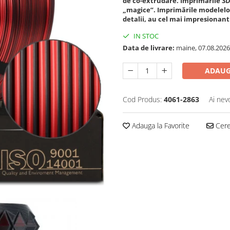
de co-extrudare. Imprimările 3D 
„magice”. Imprimările modelelo
detalii, au cel mai impresionant
IN STOC
Data de livrare:
maine, 07.08.2026
ADAUG
Cod Produs:
4061-2863
Ai nev
Adauga la Favorite
Cere 