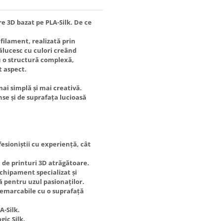
e 3D bazat pe PLA-Silk. De ce
filament, realizată prin
ălucesc cu culori creând
u o structură complexă,
t aspect.
ai simplă și mai creativă.
se și de suprafața lucioasă
esioniștii cu experiență, cât
a de printuri 3D atrăgătoare.
chipament specializat și
ă pentru uzul pasionaților.
 remarcabile cu o suprafață
A-Silk.
ic Silk.