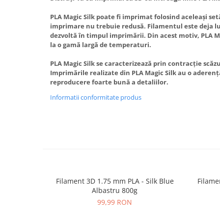
PLA Magic Silk poate fi imprimat folosind aceleași setă
imprimare nu trebuie redusă. Filamentul este deja lu
dezvoltă în timpul imprimării. Din acest motiv, PLA 
la o gamă largă de temperaturi.
PLA Magic Silk se caracterizează prin contracție scăzu
Imprimările realizate din PLA Magic Silk au o aderență
reproducere foarte bună a detaliilor.
Informatii conformitate produs
Filament 3D 1.75 mm PLA - Silk Blue
Filame
Albastru 800g
99,99 RON