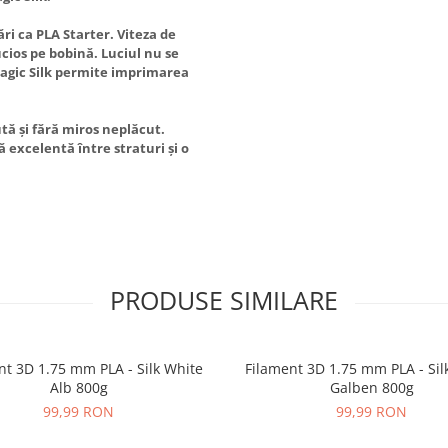
ri ca PLA Starter. Viteza de
cios pe bobină. Luciul nu se
Magic Silk permite imprimarea
tă și fără miros neplăcut.
 excelentă între straturi și o
PRODUSE SIMILARE
nt 3D 1.75 mm PLA - Silk White
Filament 3D 1.75 mm PLA - Sil
Alb 800g
Galben 800g
99,99 RON
99,99 RON