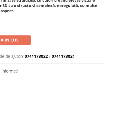
finisate strălucesc cu culori creând efecte vizuale
r 3D cu o structură complexă, neregulată, cu multe
 aspect.
A IN COS
oie de ajutor?
0741173022
/
0741173021
informatii