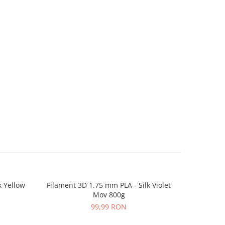
k Yellow
Filament 3D 1.75 mm PLA - Silk Violet
Filament 3
Mov 800g
99,99 RON