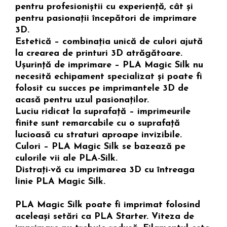
pentru profesioniștii cu experiență, cât și
pentru pasionații începători de imprimare
3D.
Estetică – combinația unică de culori ajută
la crearea de printuri 3D atrăgătoare.
Ușurință de imprimare – PLA Magic Silk nu
necesită echipament specializat și poate fi
folosit cu succes pe imprimantele 3D de
acasă pentru uzul pasionaților.
Luciu ridicat la suprafață – imprimeurile
finite sunt remarcabile cu o suprafață
lucioasă cu straturi aproape invizibile.
Culori – PLA Magic Silk se bazează pe
culorile vii ale PLA-Silk.
Distrați-vă cu imprimarea 3D cu întreaga
linie PLA Magic Silk.
PLA Magic Silk poate fi imprimat folosind
aceleași setări ca PLA Starter. Viteza de