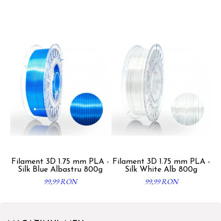
Filament 3D 1.75 mm PLA -
Filament 3D 1.75 mm PLA -
F
Silk Blue Albastru 800g
Silk White Alb 800g
99,99 RON
99,99 RON