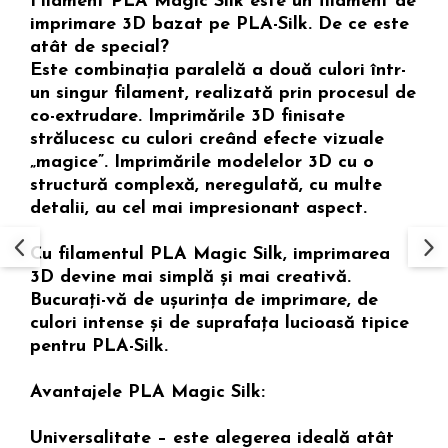
Filament PLA Magic Silk este un filament de
imprimare 3D bazat pe PLA-Silk. De ce este
atât de special?
Este combinația paralelă a două culori într-
un singur filament, realizată prin procesul de
co-extrudare. Imprimările 3D finisate
strălucesc cu culori creând efecte vizuale
„magice”. Imprimările modelelor 3D cu o
structură complexă, neregulată, cu multe
detalii, au cel mai impresionant aspect.
Cu filamentul PLA Magic Silk, imprimarea
3D devine mai simplă și mai creativă.
Bucurați-vă de ușurința de imprimare, de
culori intense și de suprafața lucioasă tipice
pentru PLA-Silk.
Avantajele PLA Magic Silk:
Universalitate – este alegerea ideală atât