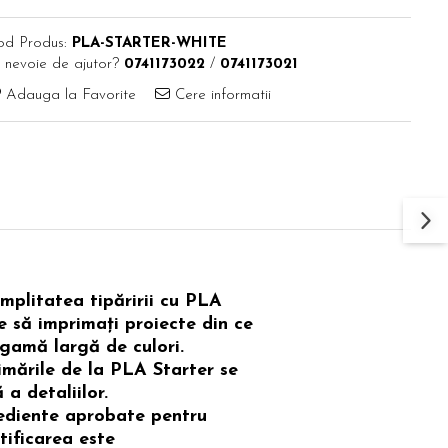
od Produs:
PLA-STARTER-WHITE
 nevoie de ajutor?
0741173022
/
0741173021
Adauga la Favorite
Cere informatii
mplitatea tipăririi cu PLA
e să imprimați proiecte din ce
 gamă largă de culori.
imările de la PLA Starter se
a detaliilor.
grediente aprobate pentru
tificarea este