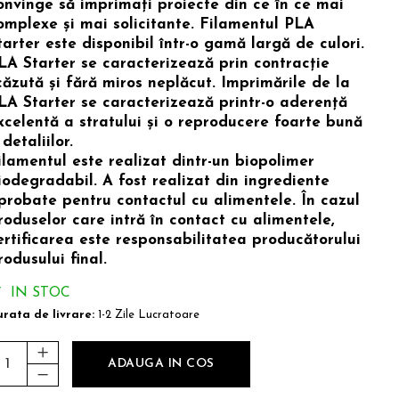
onvinge să imprimați proiecte din ce în ce mai
omplexe și mai solicitante. Filamentul PLA
tarter este disponibil într-o gamă largă de culori.
LA Starter se caracterizează prin contracție
căzută și fără miros neplăcut. Imprimările de la
LA Starter se caracterizează printr-o aderență
xcelentă a stratului și o reproducere foarte bună
 detaliilor.
ilamentul este realizat dintr-un biopolimer
iodegradabil. A fost realizat din ingrediente
probate pentru contactul cu alimentele. În cazul
roduselor care intră în contact cu alimentele,
ertificarea este responsabilitatea producătorului
rodusului final.
IN STOC
rata de livrare:
1-2 Zile Lucratoare
ADAUGA IN COS