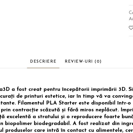
C
Ai
DESCRIERE
REVIEW-URI
(0)
3D a fost creat pentru începătorii imprimării 3D. Si
urați de printuri estetice, iar în timp vă va conving
itante. Filamentul PLA Starter este disponibil într-o
prin contracție scăzută și fără miros neplăcut. Impr
ă excelentă a stratului și o reproducere foarte bună 
-un biopolimer biodegradabil. A fost realizat din in
ul produselor care intră în contact cu alimentele, cer