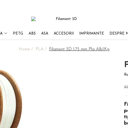
A
PETG
ABS
ASA
ACCESORII
IMPRIMANTE
DESPRE 
Home /
PLA /
Filament 3D 1.75 mm Pla Alb1Kg
R
9
F
p
t
b