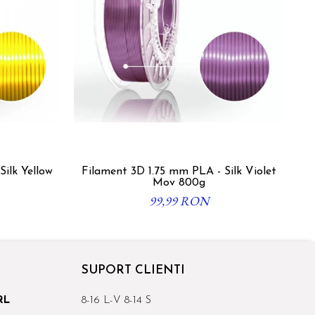
ilk Yellow
Filament 3D 1.75 mm PLA - Silk Violet
Fil
Mov 800g
99,99 RON
SUPORT CLIENTI
RL
8-16 L-V 8-14 S