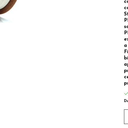
c
c
S
P
s
P
e
a
F
b
a
p
c
p
Du