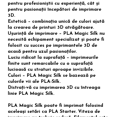
pentru profesioniștii cu experiență, cât și
pentru pasionații începători de imprimare
3D.
Estetică – combinația unică de culori ajută
la crearea de printuri 3D atrăgătoare.
Ușurință de imprimare – PLA Magic Silk nu
necesită echipament specializat și poate fi
folosit cu succes pe imprimantele 3D de
acasă pentru uzul pasionaților.
Luciu ridicat la suprafață – imprimeurile
finite sunt remarcabile cu o suprafață
lucioasă cu straturi aproape invizibile.
Culori – PLA Magic Silk se bazează pe
culorile vii ale PLA-Silk.
Distrați-vă cu imprimarea 3D cu întreaga
linie PLA Magic Silk.
PLA Magic Silk poate fi imprimat folosind
aceleași setări ca PLA Starter. Viteza de