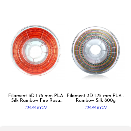
Filament 3D 1.75 mm PLA
Filament 3D 1.75 mm PLA -
F
Silk Rainbow Fire Rosu
Rainbow Silk 800g
Mu
Portocaliu 800g
129,99 RON
129,99 RON