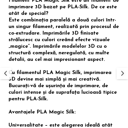
Filament PLA Magic Silk este un filament de
imprimare 3D bazat pe PLA-Silk. De ce este
atât de special?
Este combinația paralelă a două culori într-
un singur filament, realizată prin procesul de
co-extrudare. Imprimările 3D finisate
strălucesc cu culori creând efecte vizuale
„magice”. Imprimările modelelor 3D cu o
structură complexă, neregulată, cu multe
detalii, au cel mai impresionant aspect.
Cu filamentul PLA Magic Silk, imprimarea
3D devine mai simplă și mai creativă.
Bucurați-vă de ușurința de imprimare, de
culori intense și de suprafața lucioasă tipice
pentru PLA-Silk.
Avantajele PLA Magic Silk:
Universalitate – este alegerea ideală atât