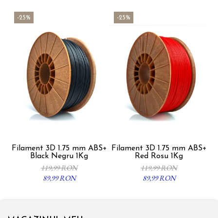
-25%
-25%
Filament 3D 1.75 mm ABS+
Filament 3D 1.75 mm ABS+
F
Black Negru 1Kg
Red Rosu 1Kg
119,99 RON
119,99 RON
89,99 RON
89,99 RON